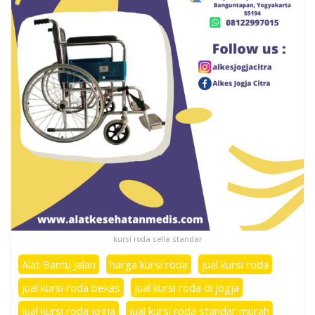
kursi roda sella standar
Alat Bantu Jalan
harga kursi roda
jual kursi roda
jual kursi roda bekas
jual kursi roda di jogja
jual kursi roda jogja
jual kursi roda standar murah