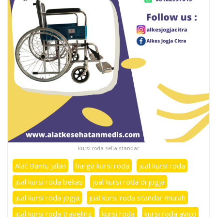
kursi roda sella standar
Alat Bantu Jalan
harga kursi roda
jual kursi roda
jual kursi roda bekas
jual kursi roda di jogja
jual kursi roda jogja
jual kursi roda standar murah
jual kursi roda traveling
kursi roda
kursi roda avico