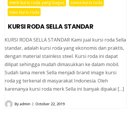
merk kursi roda yang bagus
sewa kursi roda
toko kursi roda
KURSI RODA SELLA STANDAR
KURSI RODA SELLA STANDAR Kami jual kursi roda Sella
standar, adalah kursi roda yang ekonomis dan praktis,
dengan material stainless steel. Kursi roda ini dapat
dilipat sehingga mudah dimasukkan ke dalam mobil.
Sudah lama merek Sella menjadi brand image kursi
roda yg terkenal di masyarakat Indonesia. Oleh
karenanya kursi roda merk Sella ini banyak dipakai […]
By
admin
October 22, 2019