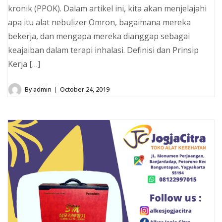
kronik (PPOK). Dalam artikel ini, kita akan menjelajahi
apa itu alat nebulizer Omron, bagaimana mereka
bekerja, dan mengapa mereka dianggap sebagai
keajaiban dalam terapi inhalasi. Definisi dan Prinsip
Kerja […]
By
admin
October 24, 2019