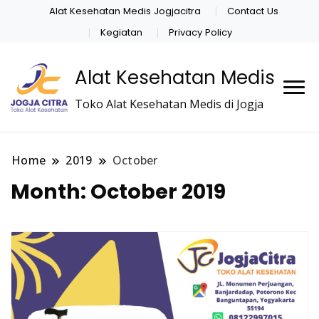
Alat Kesehatan Medis Jogjacitra
Contact Us
Kegiatan
Privacy Policy
Alat Kesehatan Medis
Toko Alat Kesehatan Medis di Jogja
Home
2019
October
Month:
October 2019