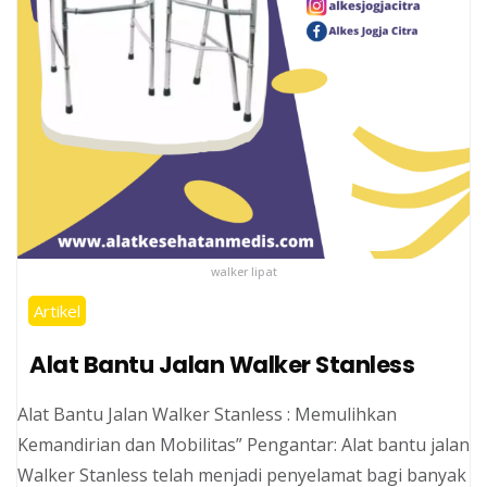
walker lipat
Artikel
Alat Bantu Jalan Walker Stanless
Alat Bantu Jalan Walker Stanless : Memulihkan
Kemandirian dan Mobilitas” Pengantar: Alat bantu jalan
Walker Stanless telah menjadi penyelamat bagi banyak