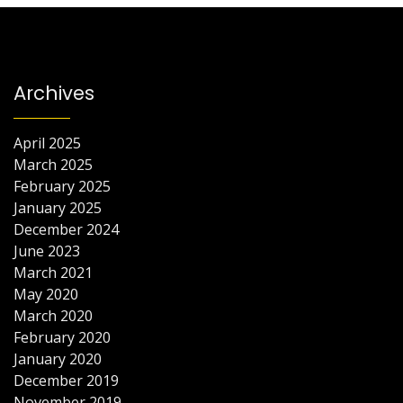
Archives
April 2025
March 2025
February 2025
January 2025
December 2024
June 2023
March 2021
May 2020
March 2020
February 2020
January 2020
December 2019
November 2019