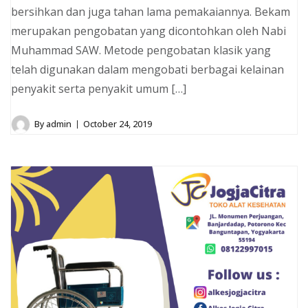
bersihkan dan juga tahan lama pemakaiannya. Bekam
merupakan pengobatan yang dicontohkan oleh Nabi
Muhammad SAW. Metode pengobatan klasik yang
telah digunakan dalam mengobati berbagai kelainan
penyakit serta penyakit umum […]
By
admin
October 24, 2019