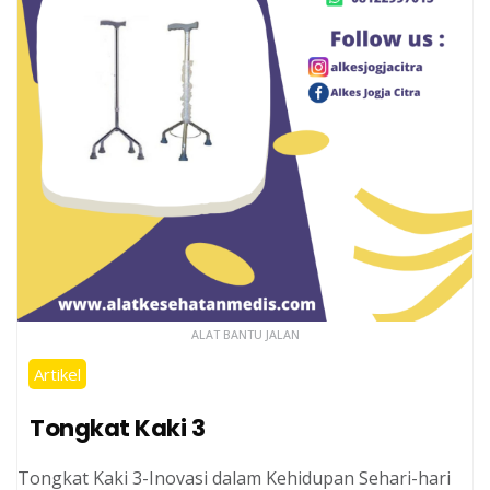
ALAT BANTU JALAN
Artikel
Tongkat Kaki 3
Tongkat Kaki 3-Inovasi dalam Kehidupan Sehari-hari