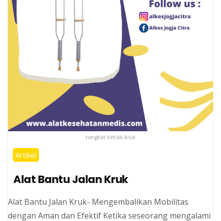
tongkat ketiak kruk
Artikel
Alat Bantu Jalan Kruk
Alat Bantu Jalan Kruk- Mengembalikan Mobilitas
dengan Aman dan Efektif Ketika seseorang mengalami