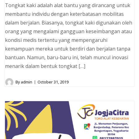
Tongkat kaki adalah alat bantu yang dirancang untuk
membantu individu dengan keterbatasan mobilitas
dalam berjalan. Biasanya, tongkat kaki digunakan oleh
orang yang mengalami gangguan keseimbangan atau
kondisi medis tertentu yang mempengaruhi
kemampuan mereka untuk berdiri dan berjalan tanpa
bantuan. Namun, baru-baru ini, telah muncul inovasi
menarik dalam bentuk tongkat […]
By
admin
October 31, 2019