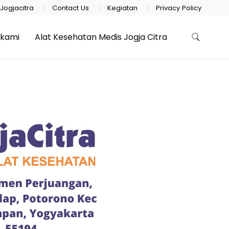
Jogjacitra
Contact Us
Kegiatan
Privacy Policy
 kami
Alat Kesehatan Medis Jogja Citra