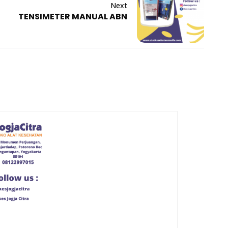
Next
TENSIMETER MANUAL ABN