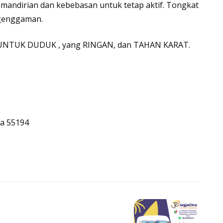
mandirian dan kebebasan untuk tetap aktif. Tongkat
 genggaman.
RSI UNTUK DUDUK , yang RINGAN, dan TAHAN KARAT.
ta 55194