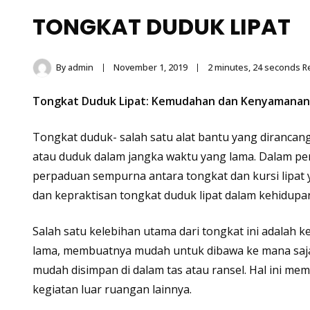
TONGKAT DUDUK LIPAT
By
admin
November 1, 2019
2 minutes, 24 seconds R
Tongkat Duduk Lipat: Kemudahan dan Kenyamana
Tongkat duduk- salah satu alat bantu yang diranc
atau duduk dalam jangka waktu yang lama. Dalam per
perpaduan sempurna antara tongkat dan kursi lipat
dan kepraktisan tongkat duduk lipat dalam kehidupan
Salah satu kelebihan utama dari tongkat ini adala
lama, membuatnya mudah untuk dibawa ke mana saja.
mudah disimpan di dalam tas atau ransel. Hal ini me
kegiatan luar ruangan lainnya.