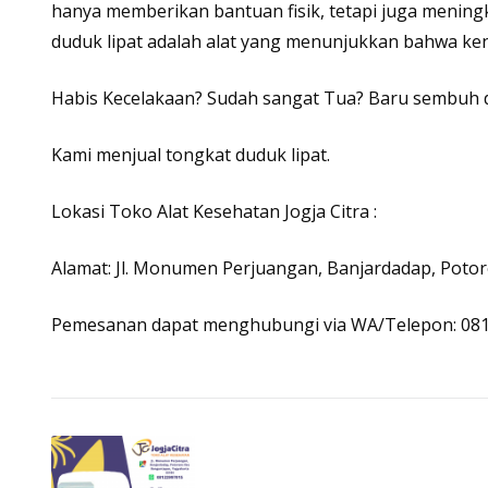
hanya memberikan bantuan fisik, tetapi juga menin
duduk lipat adalah alat yang menunjukkan bahwa k
Habis Kecelakaan? Sudah sangat Tua? Baru sembuh 
Kami menjual
tongkat duduk lipat
.
Lokasi
Toko Alat Kesehatan Jogja Citra
:
Alamat
: Jl. Monumen Perjuangan, Banjardadap, Poto
Pemesanan dapat menghubungi via WA/
Telepon
:
08