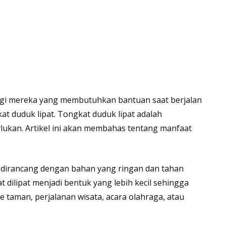
agi mereka yang membutuhkan bantuan saat berjalan
t duduk lipat. Tongkat duduk lipat adalah
lukan. Artikel ini akan membahas tentang manfaat
t dirancang dengan bahan yang ringan dan tahan
ilipat menjadi bentuk yang lebih kecil sehingga
e taman, perjalanan wisata, acara olahraga, atau